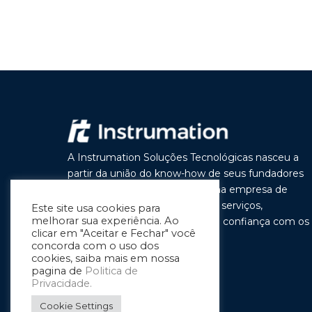
A Instrumation Soluções Tecnológicas nasceu a
partir da união do know-how de seus fundadores
com o objetivo de construir uma empresa de
vanguarda por seus produtos e serviços,
Este site usa cookies para
melhorar sua experiência. Ao
buscando a cada dia melhorar a confiança com os
clicar em "Aceitar e Fechar" você
nossos clientes e parceiros.
concorda com o uso dos
cookies, saiba mais em nossa
pagina de
Politica de
Privacidade.
Cookie Settings