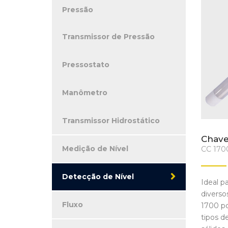
Pressão
Transmissor de Pressão
Pressostato
Manômetro
Transmissor Hidrostático
Chave
Medição de Nível
CC 170
Detecção de Nível
Ideal p
diverso
Fluxo
1700 po
tipos d