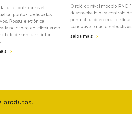
O relé de nível modelo RND-11
da para controlar nível
desenvolvido para controle de
cial ou pontual de líquidos
pontual ou diferencial de líqui
vos. Possui eletrônica
condutivo e não combustíveis
rada no cabeçote, eliminando
sidade de um transdutor
saiba mais
.
mais
e produtos!