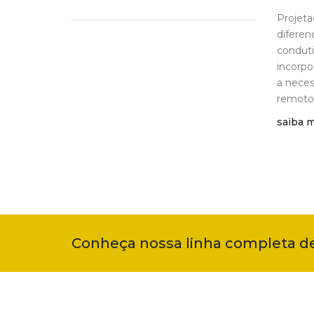
Projeta
diferen
conduti
incorpo
a neces
remoto
saiba 
Conheça nossa linha completa d