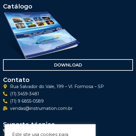
Catálogo
DOWNLOAD
Contato
Rua Salvador do Vale, 199 – Vl. Formosa – SP
(11) 3459-3481
(11) 9 6855-0589
vendas@instrumation.com.br
Suporte técnico
(11) 9 4441-1842
Este site usa cookies para