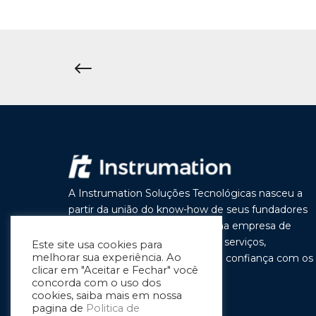
A Instrumation Soluções Tecnológicas nasceu a
partir da união do know-how de seus fundadores
com o objetivo de construir uma empresa de
vanguarda por seus produtos e serviços,
Este site usa cookies para
melhorar sua experiência. Ao
buscando a cada dia melhorar a confiança com os
clicar em "Aceitar e Fechar" você
nossos clientes e parceiros.
concorda com o uso dos
cookies, saiba mais em nossa
pagina de
Politica de