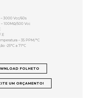
o – 3000 Vcc/60s
ão – 100MΩ/500 Vcc
E
F.E
temperatura – 35 PPM/°C
ão -25°C a 71°C
WNLOAD FOLHETO
CITE UM ORÇAMENTO!