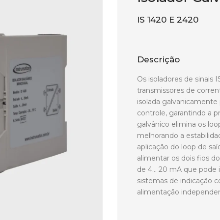
IS 1420 E 2420
Descrição
Os isoladores de sinais I
transmissores de corre
isolada galvanicamente
controle, garantindo a p
galvânico elimina os loo
melhorando a estabilida
aplicação do loop de sa
alimentar os dois fios d
de 4… 20 mA que pode is
sistemas de indicação 
alimentação independen