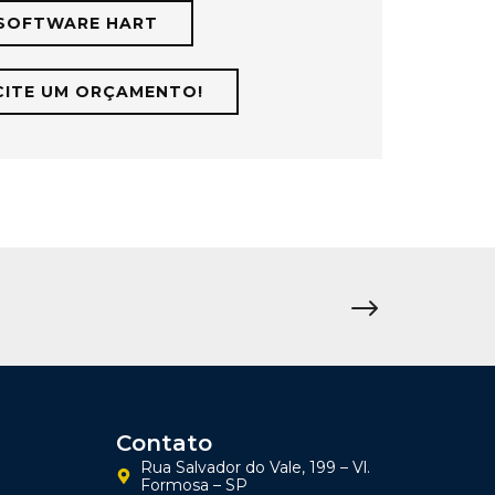
SOFTWARE HART
CITE UM ORÇAMENTO!
Contato
Rua Salvador do Vale, 199 – Vl.
Formosa – SP