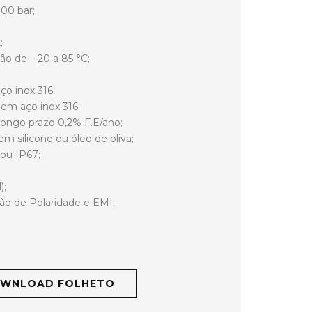
000 bar;
;
ão de – 20 a 85 °C;
ço inox 316;
em aço inox 316;
 longo prazo 0,2% F.E/ano;
m silicone ou óleo de oliva;
 ou IP67;
);
são de Polaridade e EMI;
WNLOAD FOLHETO