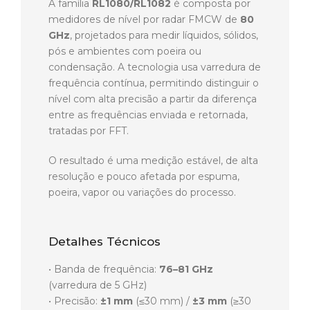
A família
RL1080/RL1082
é composta por
medidores de nível por radar FMCW de
80
GHz
, projetados para medir líquidos, sólidos,
pós e ambientes com poeira ou
condensação. A tecnologia usa varredura de
frequência contínua, permitindo distinguir o
nível com alta precisão a partir da diferença
entre as frequências enviada e retornada,
tratadas por FFT.
O resultado é uma medição estável, de alta
resolução e pouco afetada por espuma,
poeira, vapor ou variações do processo.
Detalhes Técnicos
• Banda de frequência:
76–81 GHz
(varredura de 5 GHz)
• Precisão:
±1 mm
(≤30 mm) /
±3 mm
(≥30