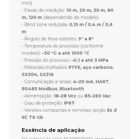
mm)
• Faixas de medição:
10 m, 20 m, 30 m, 80
m, 120 m
(dependendo do modelo)
• Blind zone reduzida:
0,15 m / 0,4 m / 0,6
m
• Ângulo de feixe estreito:
3° a 8°
• Temperatura do processo (conforme
modelo):
–30 °C a até 1000 °C
• Pressão do processo:
–0,1 a até 3 MPa
• Materiais molhados:
PTFE, aço carbono,
SS304, SS316
• Comunicação e sinais:
4–20 mA
,
HART
,
RS485 Modbus
,
Bluetooth
• Alimentação:
18–28 Vcc
ou
85–265 Vac
• Grau de proteção:
IP67
• Versões compactas e remotas; opção
Ex d
IIC T6 Gb
Essência de aplicação