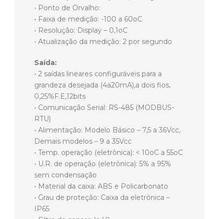
• Ponto de Orvalho:
• Faixa de medição: -100 a 60oC
• Resolução: Display – 0,1oC
• Atualização da medição: 2 por segundo
Saída:
• 2 saídas lineares configuráveis para a
grandeza desejada (4a20mA),a dois fios,
0,25%F.E,12bits
• Comunicação Serial: RS-485 (MODBUS-
RTU)
• Alimentação: Modelo Básico – 7,5 a 36Vcc,
Demais modelos – 9 a 35Vcc
• Temp. operação (eletrônica): < 10oC a 55oC
• U.R. de operação (eletrônica): 5% a 95%
sem condensação
• Material da caixa: ABS e Policarbonato
• Grau de proteção: Caixa da eletrônica –
IP65