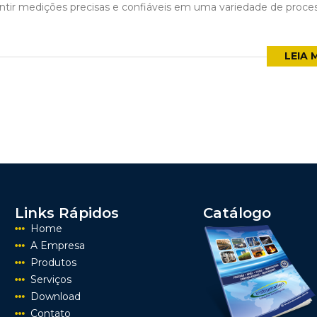
antir medições precisas e confiáveis em uma variedade de proce
LEIA 
Links Rápidos
Catálogo
Home
A Empresa
Produtos
Serviços
Download
Contato