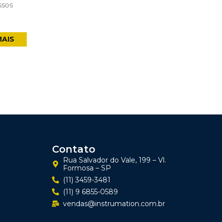
ssos
MAIS
Contato
Rua Salvador do Vale, 199 – Vl.
Formosa – SP
(11) 3459-3481
(11) 9 6855-0589
vendas@instrumation.com.br