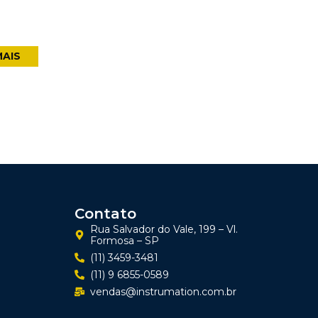
MAIS
Contato
Rua Salvador do Vale, 199 – Vl.
Formosa – SP
(11) 3459-3481
(11) 9 6855-0589
vendas@instrumation.com.br