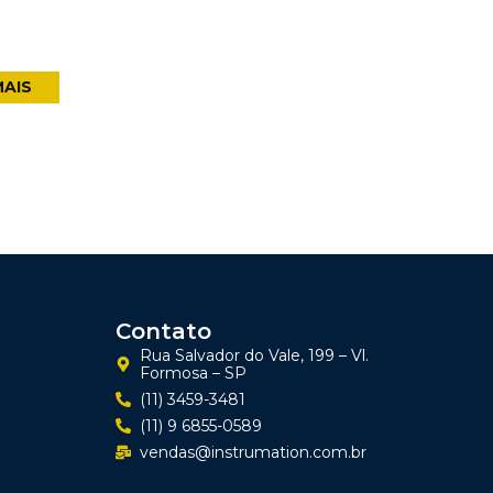
MAIS
Contato
Rua Salvador do Vale, 199 – Vl.
Formosa – SP
(11) 3459-3481
(11) 9 6855-0589
vendas@instrumation.com.br