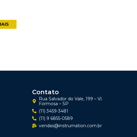
MAIS
Contato
Rua Salvador do Vale, 199 – Vl.
Formosa – SP
(11) 3459-3481
(11) 9 6855-0589
vendas@instrumation.com.br