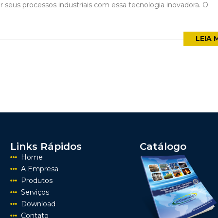
 seus processos industriais com essa tecnologia inovadora. O
LEIA 
Links Rápidos
Catálogo
Home
A Empresa
Produtos
Serviços
Download
Contato