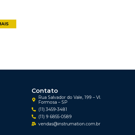
MAIS
Contato
Rua Salvador do Vale, 199 – Vl.
Formosa – SP
(11) 3459-3481
(11) 9 6855-0589
vendas@instrumation.com.br