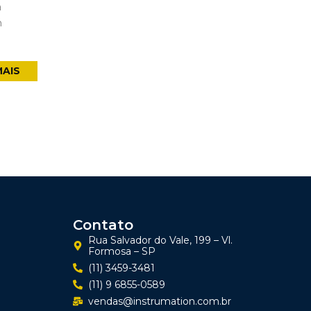
a
m
MAIS
Contato
Rua Salvador do Vale, 199 – Vl.
Formosa – SP
(11) 3459-3481
(11) 9 6855-0589
vendas@instrumation.com.br