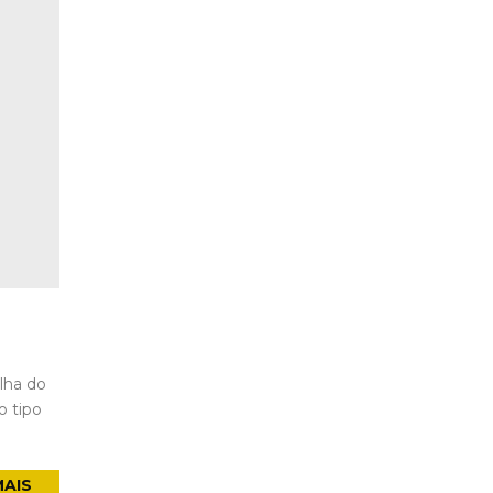
olha do
o tipo
MAIS