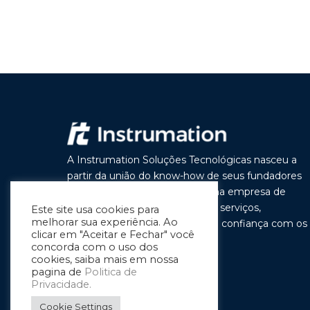
A Instrumation Soluções Tecnológicas nasceu a
partir da união do know-how de seus fundadores
com o objetivo de construir uma empresa de
vanguarda por seus produtos e serviços,
Este site usa cookies para
melhorar sua experiência. Ao
buscando a cada dia melhorar a confiança com os
clicar em "Aceitar e Fechar" você
nossos clientes e parceiros.
concorda com o uso dos
cookies, saiba mais em nossa
pagina de
Politica de
Privacidade.
Cookie Settings