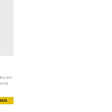
idos em
r uma
MAIS