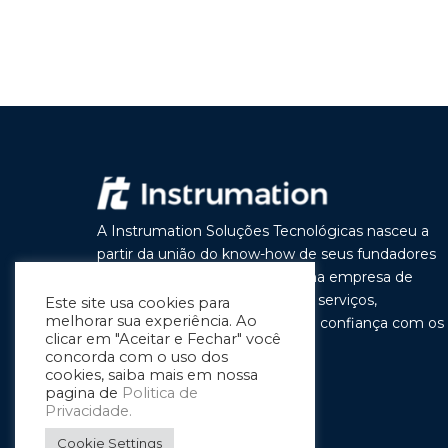
A Instrumation Soluções Tecnológicas nasceu a
partir da união do know-how de seus fundadores
com o objetivo de construir uma empresa de
vanguarda por seus produtos e serviços,
Este site usa cookies para
melhorar sua experiência. Ao
buscando a cada dia melhorar a confiança com os
clicar em "Aceitar e Fechar" você
nossos clientes e parceiros.
concorda com o uso dos
cookies, saiba mais em nossa
pagina de
Politica de
Privacidade.
Cookie Settings