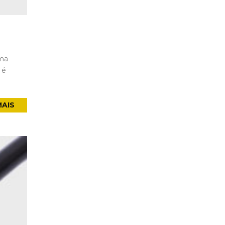
uma
 é
MAIS