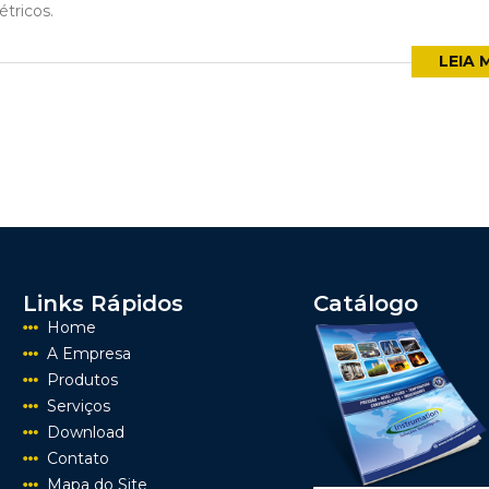
étricos.
LEIA 
Links Rápidos
Catálogo
Home
A Empresa
Produtos
Serviços
Download
Contato
Mapa do Site