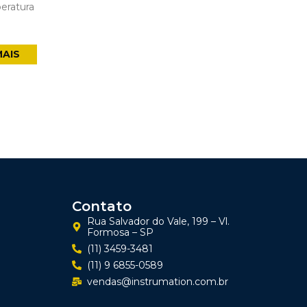
eratura
MAIS
Contato
Rua Salvador do Vale, 199 – Vl.
Formosa – SP
(11) 3459-3481
(11) 9 6855-0589
vendas@instrumation.com.br