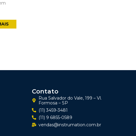
 em
MAIS
Contato
Rua Salvador do Vale, 199 – Vl.
Formosa – SP
(11) 3459-3481
(11) 9 6855-0589
vendas@instrumation.com.br