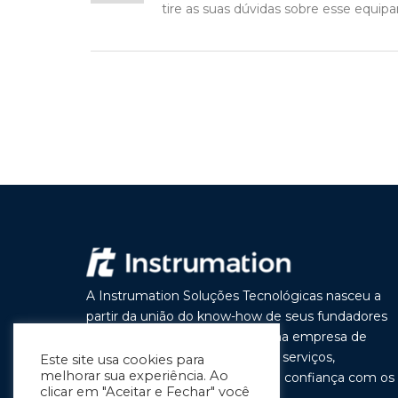
tire as suas dúvidas sobre esse equip
A Instrumation Soluções Tecnológicas nasceu a
partir da união do know-how de seus fundadores
com o objetivo de construir uma empresa de
vanguarda por seus produtos e serviços,
Este site usa cookies para
melhorar sua experiência. Ao
buscando a cada dia melhorar a confiança com os
clicar em "Aceitar e Fechar" você
nossos clientes e parceiros.