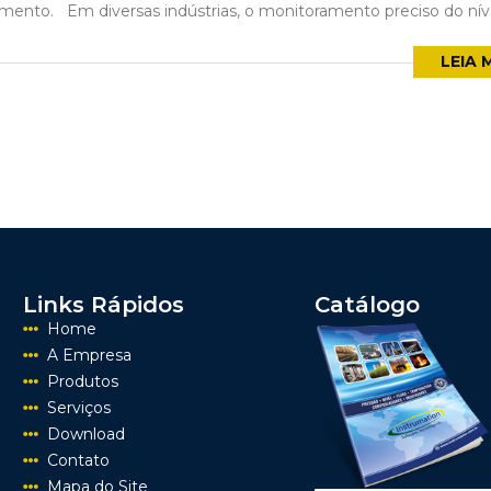
amento. Em diversas indústrias, o monitoramento preciso do nível
LEIA 
Links Rápidos
Catálogo
Home
A Empresa
Produtos
Serviços
Download
Contato
Mapa do Site