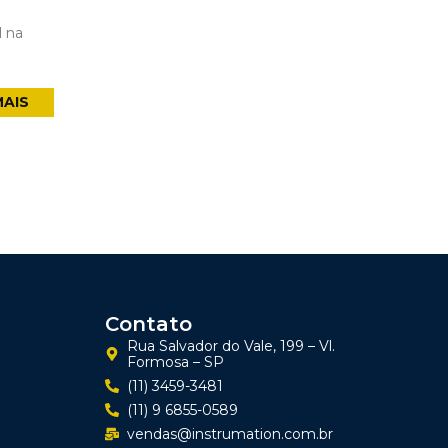
l na
MAIS
Contato
Rua Salvador do Vale, 199 – Vl.
Formosa – SP
(11) 3459-3481
(11) 9 6855-0589
vendas@instrumation.com.br