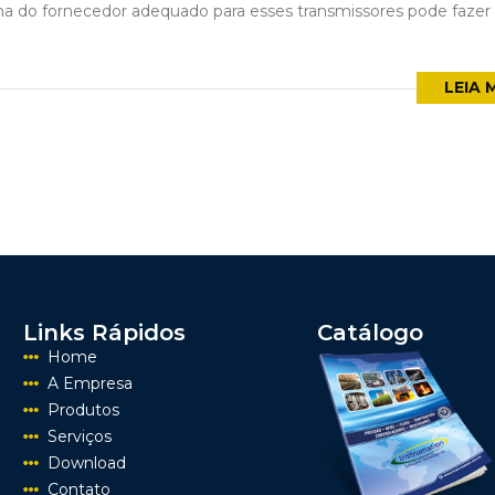
olha do fornecedor adequado para esses transmissores pode faze
LEIA 
Links Rápidos
Catálogo
Home
A Empresa
Produtos
Serviços
Download
Contato