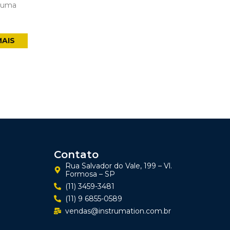
r uma
MAIS
Contato
Rua Salvador do Vale, 199 – Vl.
Formosa – SP
(11) 3459-3481
(11) 9 6855-0589
vendas@instrumation.com.br