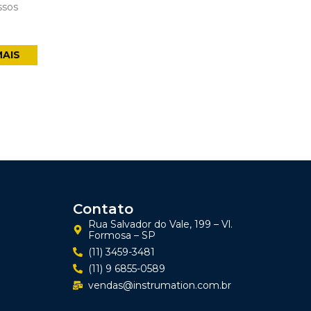
ssos
MAIS
Contato
Rua Salvador do Vale, 199 – Vl.
Formosa – SP
(11) 3459-3481
(11) 9 6855-0589
vendas@instrumation.com.br