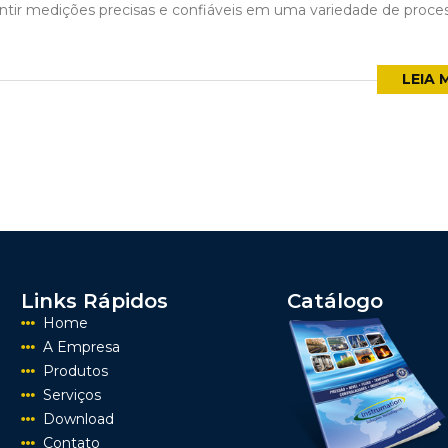
antir medições precisas e confiáveis em uma variedade de proce
LEIA 
Links Rápidos
Catálogo
Home
A Empresa
Produtos
Serviços
Download
Contato