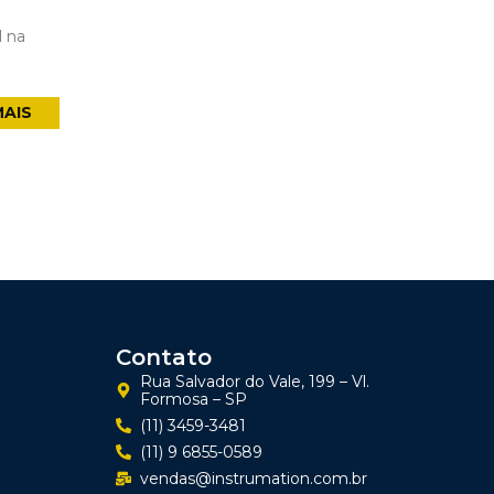
l na
MAIS
Contato
Rua Salvador do Vale, 199 – Vl.
Formosa – SP
(11) 3459-3481
(11) 9 6855-0589
vendas@instrumation.com.br