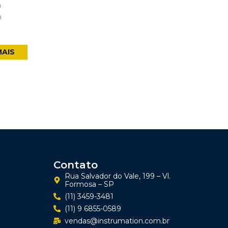
a
m
MAIS
Contato
Rua Salvador do Vale, 199 – Vl.
Formosa – SP
(11) 3459-3481
(11) 9 6855-0589
vendas@instrumation.com.br