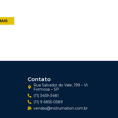
MAIS
Contato
Rua Salvador do Vale, 199 – Vl.
Formosa – SP
(11) 3459-3481
(11) 9 6855-0589
vendas@instrumation.com.br