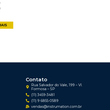
a
m
MAIS
Contato
Rua Salvador do Vale, 199 – Vl.
Formosa – SP
(11) 3459-3481
(11) 9 6855-0589
vendas@instrumation.com.br