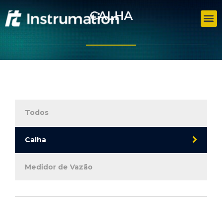
CALHA
Todos
Calha
Medidor de Vazão