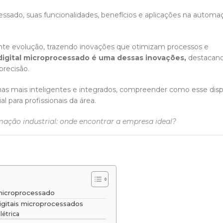
essado, suas funcionalidades, benefícios e aplicações na automa
nte evolução, trazendo inovações que otimizam processos e
digital microprocessado é uma dessas inovações,
destacan
precisão.
s mais inteligentes e integrados, compreender como esse disp
l para profissionais da área.
ação industrial: onde encontrar a empresa ideal?
l microprocessado
igitais microprocessados
létrica