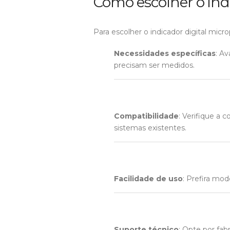
Como escolher o ind
Para escolher o indicador digital micr
Necessidades específicas
: Av
precisam ser medidos.
Compatibilidade
: Verifique a 
sistemas existentes.
Facilidade de uso
: Prefira mod
Suporte técnico
: Opte por fab