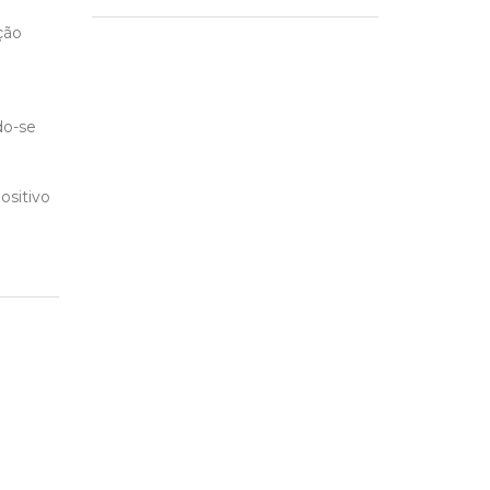
ção
do-se
ositivo