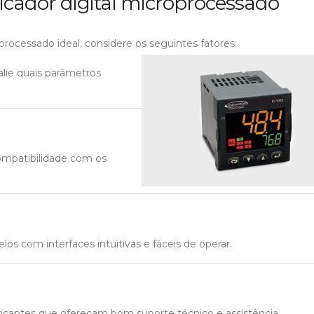
icador digital microprocessado
oprocessado ideal, considere os seguintes fatores:
alie quais parâmetros
compatibilidade com os
elos com interfaces intuitivas e fáceis de operar.
ricantes que ofereçam bom suporte técnico e assistência.